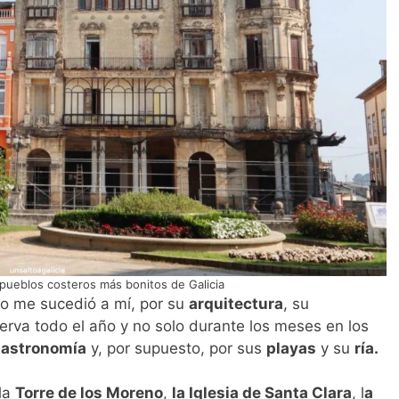
pueblos costeros más bonitos de Galicia
 me sucedió a mí, por su
arquitectura
, su
rva todo el año y no solo durante los meses en los
astronomía
y, por supuesto, por sus
playas
y su
ría.
 la
Torre de los Moreno
,
la Iglesia de Santa Clara
, l
a