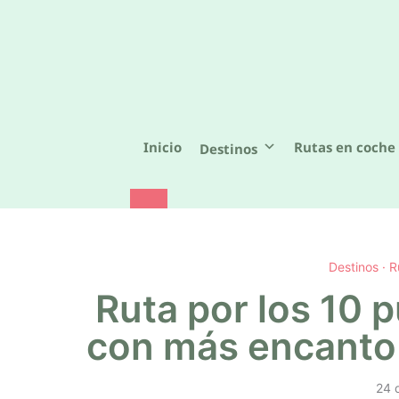
Saltar
al
contenido
Inicio
Rutas en coche 
Destinos
Destinos
·
R
Ruta por los 10 
con más encanto 
24 