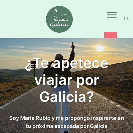
Saltar
al
contenido
¿Te apetece
viajar por
Galicia?
Soy María Rubio y me propongo inspirarte en
tu próxima escapada por Galicia