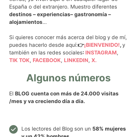
España o del extranjero. Muestro diferentes
destinos – experiencias– gastronomía –
alojamientos
…
Si quieres conocer más acerca del blog y de mí,
puedes hacerlo desde aquí:
👉
¡BIENVENIDO!
,
y
también en las redes sociales
:
INSTAGRAM
,
TIK TOK
,
FACEBOOK
,
LINKEDIN
,
X.
Algunos números
El
BLOG
cuenta con más de 24.000 visitas
/mes y va creciendo día a día.
Los lectores del Blog son un
58% mujeres
y un 42% hombres
.