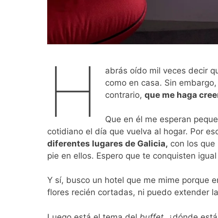
H
abrás oído mil veces decir q
como en casa. Sin embargo, 
contrario,
que me haga creer
Que en él me esperan pequeñ
cotidiano el día que vuelva al hogar. Por e
diferentes lugares de Galicia,
con los que
pie en ellos. Espero que te conquisten igua
Y sí, busco un hotel que me mime porque en
flores recién cortadas, ni puedo extender l
Luego está el tema del
buffet,
¿dónde están