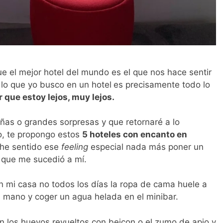
ue el mejor hotel del mundo es el que nos hace sentir
lo que yo busco en un hotel
es precisamente todo lo
 que estoy lejos, muy lejos.
as o grandes sorpresas y que retornaré a lo
so, te propongo estos
5 hoteles con encanto en
 he sentido ese
feeling
especial nada más poner un
l que me sucedió a mí.
 mi casa no todos los días la ropa de cama huele a
a mano y coger un agua helada en el minibar.
 los huevos revueltos con beicon o el zumo de apio y