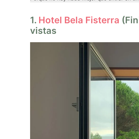
1.
Hotel Bela Fisterra
(Fin
vistas