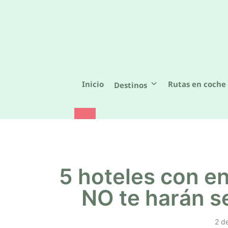
Saltar
al
contenido
Inicio
Rutas en coche 
Destinos
5 hoteles con en
NO te harán s
2 d