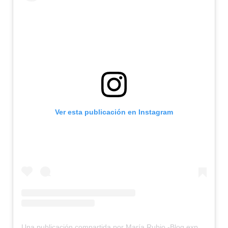
Ver esta publicación en Instagram
Una publicación compartida por María Rubio -Blog experiencias viajeras Galicia (@unsaltoagalicia)