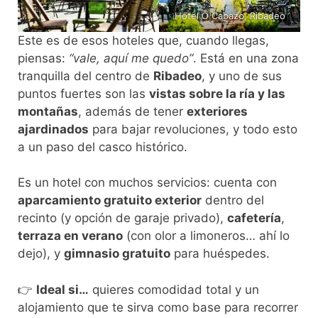
Hotel O Cabazo, Ribadeo
Este es de esos hoteles que, cuando llegas,
piensas:
“vale, aquí me quedo”
. Está en una zona
tranquilla del centro de
Ribadeo
, y uno de sus
puntos fuertes son las
vistas sobre la ría y las
montañas
, además de tener
exteriores
ajardinados
para bajar revoluciones, y todo esto
a un paso del casco histórico.
Es un hotel con muchos servicios: cuenta con
aparcamiento gratuito exterior
dentro del
recinto (y opción de garaje privado),
cafetería
,
terraza en verano
(con olor a limoneros… ahí lo
dejo), y
gimnasio gratuito
para huéspedes.
👉
Ideal si…
quieres comodidad total y un
alojamiento que te sirva como base para recorrer