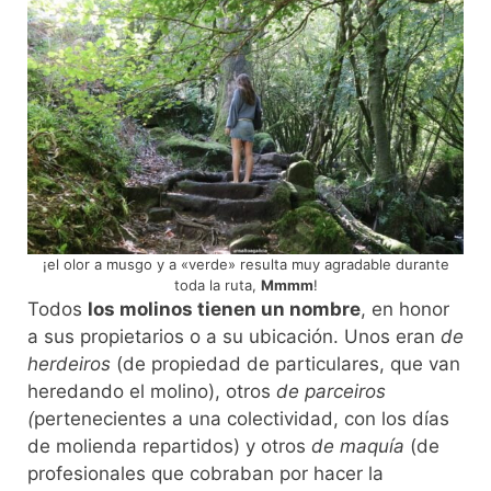
¡el olor a musgo y a «verde» resulta muy agradable durante
toda la ruta,
Mmmm
!
Todos
los molinos tienen un nombre
, en honor
a sus propietarios o a su ubicación. Unos eran
de
herdeiros
(de propiedad de particulares, que van
heredando el molino), otros
de parceiros
(
pertenecientes a una colectividad, con los días
de molienda repartidos) y otros
de maquía
(de
profesionales que cobraban por hacer la