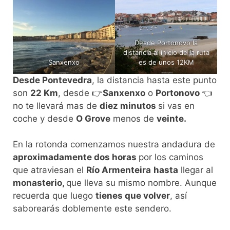
Desde Portonovo la
distancia al inicio de la ruta
Sanxenxo
es de unos 12KM
Desde Pontevedra
, la distancia hasta este punto
son
22 Km
, desde 👉
Sanxenxo
o
Portonovo
👈
no te llevará mas de
diez minutos
si vas en
coche y desde
O Grove
menos de
veinte.
En la rotonda comenzamos nuestra andadura de
aproximadamente dos horas
por los caminos
que atraviesan el
Río Armenteira
hasta
llegar al
monasterio,
que lleva su mismo nombre. Aunque
recuerda que luego
tienes que volver
, así
saborearás doblemente este sendero.