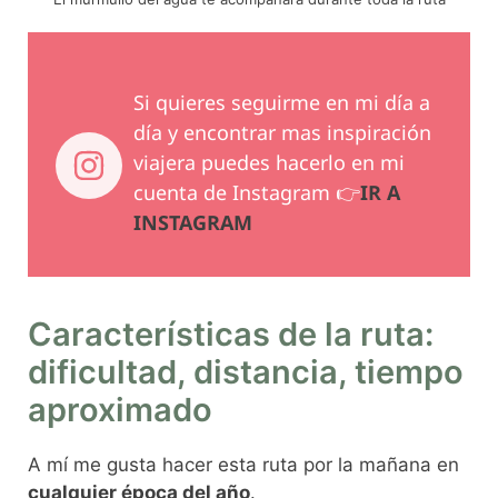
Si quieres seguirme en mi día a
día y encontrar mas inspiración
viajera puedes hacerlo en mi
cuenta de Instagram 👉
IR A
INSTAGRAM
Características de la ruta:
dificultad, distancia, tiempo
aproximado
A mí me gusta hacer esta ruta por la mañana en
cualquier época del año
.