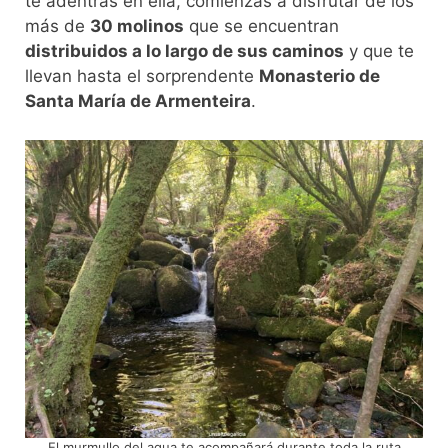
te adentras en ella, comienzas a disfrutar de los
más de
30 molinos
que se encuentran
distribuidos a lo largo de sus caminos
y que te
llevan hasta el sorprendente
Monasterio de
Santa María de Armenteira
.
El murmullo del agua te acompañará durante toda la ruta